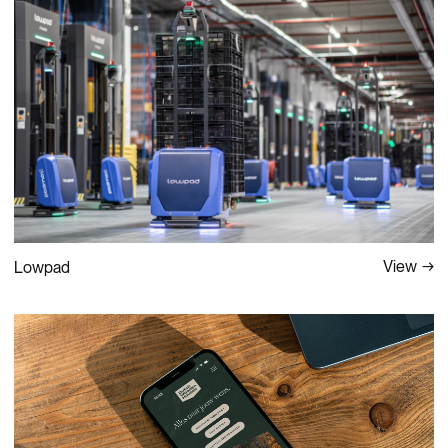
View
Lowpad