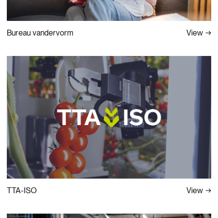
View
Bureau vandervorm
View
TTA-ISO